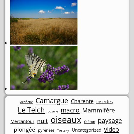
Camargue
Charente
insectes
Ardèche
Le Teich
macro
Mammifère
Lozère
oiseaux
paysage
nuit
Mercantour
Oléron
video
plongée
Uncategorized
pyrénées
Tostaky