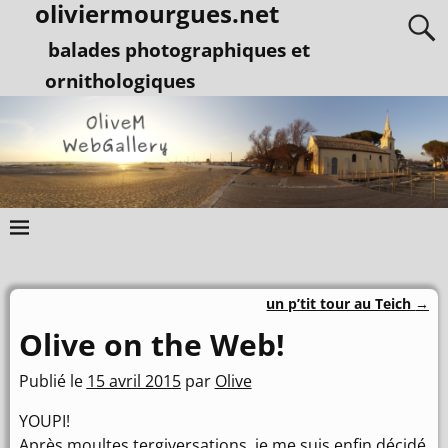
oliviermourgues.net
balades photographiques et
ornithologiques
un p’tit tour au Teich
→
Navigation des articles
Olive on the Web!
Publié le
15 avril 2015
par
Olive
YOUPI!
Après moultes tergiversations, je me suis enfin décidé